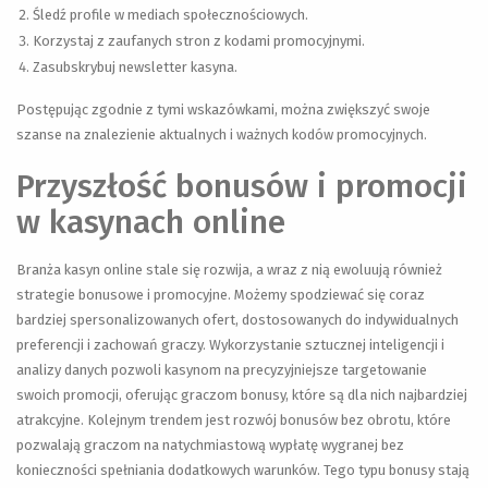
Śledź profile w mediach społecznościowych.
Korzystaj z zaufanych stron z kodami promocyjnymi.
Zasubskrybuj newsletter kasyna.
Postępując zgodnie z tymi wskazówkami, można zwiększyć swoje
szanse na znalezienie aktualnych i ważnych kodów promocyjnych.
Przyszłość bonusów i promocji
w kasynach online
Branża kasyn online stale się rozwija, a wraz z nią ewoluują również
strategie bonusowe i promocyjne. Możemy spodziewać się coraz
bardziej spersonalizowanych ofert, dostosowanych do indywidualnych
preferencji i zachowań graczy. Wykorzystanie sztucznej inteligencji i
analizy danych pozwoli kasynom na precyzyjniejsze targetowanie
swoich promocji, oferując graczom bonusy, które są dla nich najbardziej
atrakcyjne. Kolejnym trendem jest rozwój bonusów bez obrotu, które
pozwalają graczom na natychmiastową wypłatę wygranej bez
konieczności spełniania dodatkowych warunków. Tego typu bonusy stają