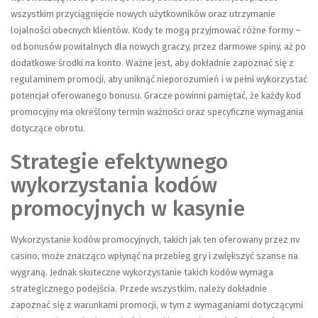
wszystkim przyciągnięcie nowych użytkowników oraz utrzymanie
lojalności obecnych klientów. Kody te mogą przyjmować różne formy –
od bonusów powitalnych dla nowych graczy, przez darmowe spiny, aż po
dodatkowe środki na konto. Ważne jest, aby dokładnie zapoznać się z
regulaminem promocji, aby uniknąć nieporozumień i w pełni wykorzystać
potencjał oferowanego bonusu. Gracze powinni pamiętać, że każdy kod
promocyjny ma określony termin ważności oraz specyficzne wymagania
dotyczące obrotu.
Strategie efektywnego
wykorzystania kodów
promocyjnych w kasynie
Wykorzystanie kodów promocyjnych, takich jak ten oferowany przez nv
casino, może znacząco wpłynąć na przebieg gry i zwiększyć szanse na
wygraną. Jednak skuteczne wykorzystanie takich kodów wymaga
strategicznego podejścia. Przede wszystkim, należy dokładnie
zapoznać się z warunkami promocji, w tym z wymaganiami dotyczącymi