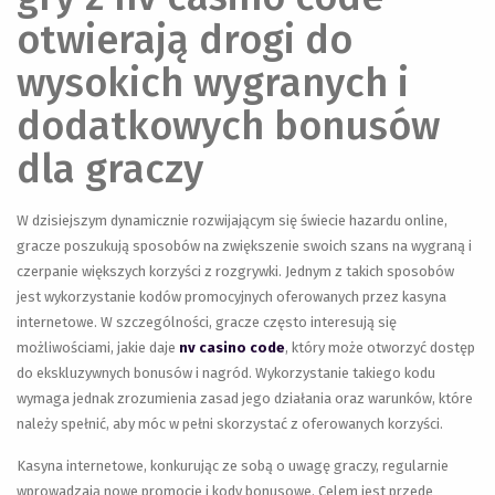
otwierają drogi do
wysokich wygranych i
dodatkowych bonusów
dla graczy
W dzisiejszym dynamicznie rozwijającym się świecie hazardu online,
gracze poszukują sposobów na zwiększenie swoich szans na wygraną i
czerpanie większych korzyści z rozgrywki. Jednym z takich sposobów
jest wykorzystanie kodów promocyjnych oferowanych przez kasyna
internetowe. W szczególności, gracze często interesują się
możliwościami, jakie daje
nv casino code
, który może otworzyć dostęp
do ekskluzywnych bonusów i nagród. Wykorzystanie takiego kodu
wymaga jednak zrozumienia zasad jego działania oraz warunków, które
należy spełnić, aby móc w pełni skorzystać z oferowanych korzyści.
Kasyna internetowe, konkurując ze sobą o uwagę graczy, regularnie
wprowadzają nowe promocje i kody bonusowe. Celem jest przede