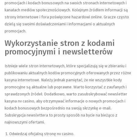
promocjach i kodach bonusowych na swoich stronach internetowych i
kanałach mediów społecznościowych. Kolejnym źródłem informacji są
strony internetowe i fora poświęcone hazardowi online. Gracze często
dzielą się swoimi doświadczeniami i informacjami o aktualnych
promocjach.
Wykorzystanie stron z kodami
promocyjnymi i newsletterów
Istnieje wiele stron internetowych, które specjalizują się w zbieraniu i
publikowaniu aktualnych kodów promocyjnych oferowanych przez różne
kasyna internetowe. Należy jednak pamiętać, że nie wszystkie kody
promocyjne są aktualne lub poprawne. Warto korzystać z zaufanych i
sprawdzonych źródeł. Dodatkowo, warto zasubskrybować newsletter
kasyna nv casino, aby otrzymywać informacje o nowych promocjach i
kodach bonusowych bezpośrednio na swoją skrzynkę e-mail.
Subskrypcja newslettera to prosty sposób na bycie na bieżąco z
najnowszymi ofertami.
Odwiedzaj oficjalną stronę nv casino.