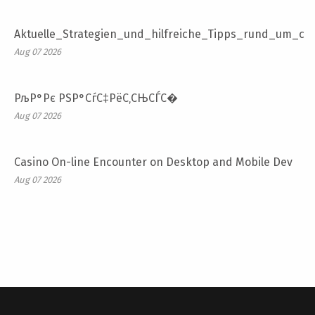
Aktuelle_Strategien_und_hilfreiche_Tipps_rund_um_c
Aug 07 2026
РљР°Рє РЅР°СѓС‡РёС‚СЊСЃС�
Aug 07 2026
Casino On-line Encounter on Desktop and Mobile Dev
Aug 07 2026