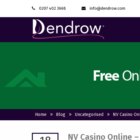
0207 402 3668
info@dendrow.com
Home
Blog
Uncategorised
NV Casino On
NV Casino Online –