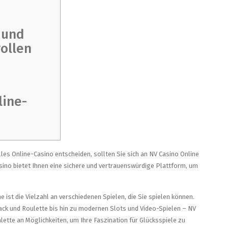
 und
ollen
line-
les Online-Casino entscheiden, sollten Sie sich an NV Casino Online
no bietet Ihnen eine sichere und vertrauenswürdige Plattform, um
e ist die Vielzahl an verschiedenen Spielen, die Sie spielen können.
ack und Roulette bis hin zu modernen Slots und Video-Spielen – NV
alette an Möglichkeiten, um Ihre Faszination für Glücksspiele zu