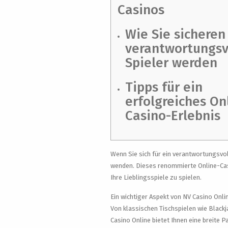
Casinos
Wie Sie sicheren
verantwortungsv
Spieler werden
Tipps für ein
erfolgreiches On
Casino-Erlebnis
Wenn Sie sich für ein verantwortungsvol
wenden. Dieses renommierte Online-Casi
Ihre Lieblingsspiele zu spielen.
Ein wichtiger Aspekt von NV Casino Onlin
Von klassischen Tischspielen wie Blackj
Casino Online bietet Ihnen eine breite P