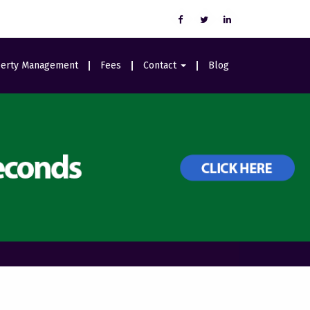
erty Management
Fees
Contact
Blog
Careers