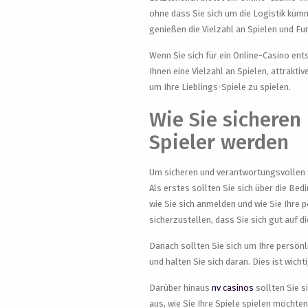
ohne dass Sie sich um die Logistik küm
genießen die Vielzahl an Spielen und Fun
Wenn Sie sich für ein Online-Casino ents
Ihnen eine Vielzahl an Spielen, attrak
um Ihre Lieblings-Spiele zu spielen.
Wie Sie sicheren
Spieler werden
Um sicheren und verantwortungsvollen S
Als erstes sollten Sie sich über die Be
wie Sie sich anmelden und wie Sie Ihre p
sicherzustellen, dass Sie sich gut auf d
Danach sollten Sie sich um Ihre persönl
und halten Sie sich daran. Dies ist wicht
Darüber hinaus
nv casinos
sollten Sie s
aus, wie Sie Ihre Spiele spielen möchten