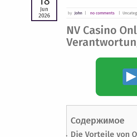
18
Jun
by
John
|
no comments
|
Uncateg
2026
NV Casino Onl
Verantwortung
Содержимое
Die Vorteile von O