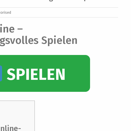
orised
ine –
svolles Spielen
SPIELEN
nline-