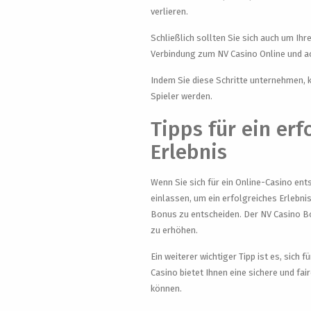
verlieren.
Schließlich sollten Sie sich auch um Ih
Verbindung zum NV Casino Online und ach
Indem Sie diese Schritte unternehmen, 
Spieler werden.
Tipps für ein er
Erlebnis
Wenn Sie sich für ein Online-Casino entsc
einlassen, um ein erfolgreiches Erlebnis 
Bonus zu entscheiden. Der NV Casino Bo
zu erhöhen.
Ein weiterer wichtiger Tipp ist es, sich 
Casino bietet Ihnen eine sichere und fa
können.