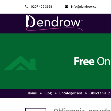
0207 402 3668
info@dendrow.com
Home
Blog
Uncategorised
Obliczenia_