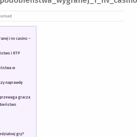
opodobieństwa_wygranej_i_nv_casin
orised
nej i nv casino –
ństwo i RTP
eństwa w
 czy naprawdę
i przewaga gracza
obieństwo
edzialnej gry?