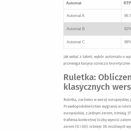
Automat
RT
Automat A
96.
Automat B
92
Automat C
98
Jak widać z tabeli, wybór automatu o 
przewaga kasyna oznacza teoretycznie 
Ruletka: Oblicz
klasycznych wers
Ruletka, zarówno w wersji europejskiej, 
Prawdopodobieństwo wygranej w ruletce
europejskiej, z jednym zerem, istnieją
trafienia konkretnej liczby wynosi zate
zerem (0 i 00), istnieje 38 możliwych w