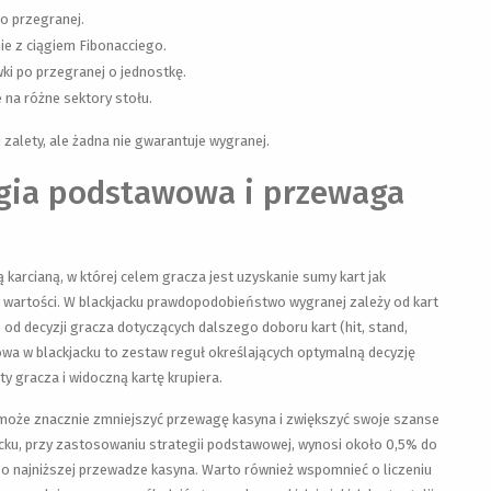
o przegranej.
ie z ciągiem Fibonacciego.
ki po przegranej o jednostkę.
 na różne sektory stołu.
zalety, ale żadna nie gwarantuje wygranej.
egia podstawowa i przewaga
rą karcianą, w której celem gracza jest uzyskanie sumy kart jak
 tej wartości. W blackjacku prawdopodobieństwo wygranej zależy od kart
e od decyzji gracza dotyczących dalszego doboru kart (hit, stand,
owa w blackjacku to zestaw reguł określających optymalną decyzję
rty gracza i widoczną kartę krupiera.
może znacznie zmniejszyć przewagę kasyna i zwiększyć swoje szanse
cku, przy zastosowaniu strategii podstawowej, wynosi około 0,5% do
h o najniższej przewadze kasyna. Warto również wspomnieć o liczeniu