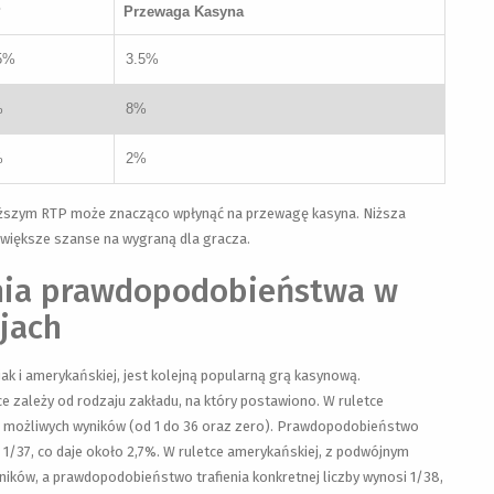
P
Przewaga Kasyna
5%
3.5%
%
8%
%
2%
wyższym RTP może znacząco wpłynąć na przewagę kasyna. Niższa
większe szanse na wygraną dla gracza.
enia prawdopodobieństwa w
jach
jak i amerykańskiej, jest kolejną popularną grą kasynową.
 zależy od rodzaju zakładu, na który postawiono. W ruletce
 37 możliwych wyników (od 1 do 36 oraz zero). Prawdopodobieństwo
m 1/37, co daje około 2,7%. W ruletce amerykańskiej, z podwójnym
yników, a prawdopodobieństwo trafienia konkretnej liczby wynosi 1/38,