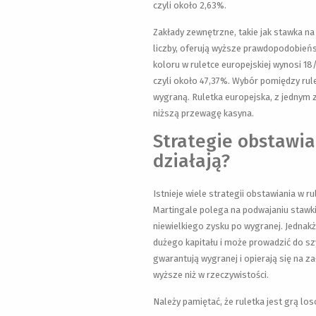
czyli około 2,63%.
Zakłady zewnętrzne, takie jak stawka na
liczby, oferują wyższe prawdopodobieńs
koloru w ruletce europejskiej wynosi 18
czyli około 47,37%. Wybór pomiędzy ru
wygraną. Ruletka europejska, z jednym
niższą przewagę kasyna.
Strategie obstawia
działają?
Istnieje wiele strategii obstawiania w r
Martingale polega na podwajaniu stawki 
niewielkiego zysku po wygranej. Jednak
dużego kapitału i może prowadzić do sz
gwarantują wygranej i opierają się na 
wyższe niż w rzeczywistości.
Należy pamiętać, że ruletka jest grą lo