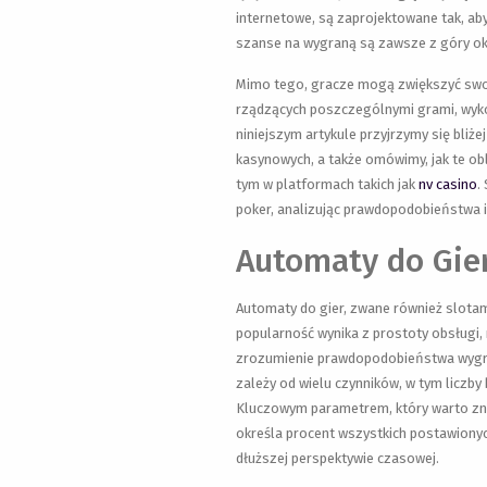
internetowe, są zaprojektowane tak, ab
szanse na wygraną są zawsze z góry okr
Mimo tego, gracze mogą zwiększyć sw
rządzących poszczególnymi grami, wyko
niniejszym artykule przyjrzymy się bli
kasynowych, a także omówimy, jak te obl
tym w platformach takich jak
nv casino
.
poker, analizując prawdopodobieństwa i
Automaty do Gie
Automaty do gier, zwane również slotam
popularność wynika z prostoty obsługi,
zrozumienie prawdopodobieństwa wygra
zależy od wielu czynników, w tym liczby 
Kluczowym parametrem, który warto znać
określa procent wszystkich postawiony
dłuższej perspektywie czasowej.