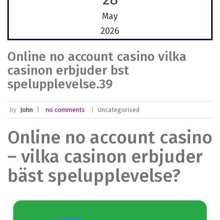
May
2026
Online no account casino vilka
casinon erbjuder bst
spelupplevelse.39
by
John
|
no comments
|
Uncategorised
Online no account casino
– vilka casinon erbjuder
bäst spelupplevelse?