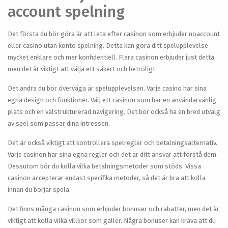
account spelning
Det första du bör göra är att leta efter casinon som erbjuder noaccount
eller casino utan konto spelning. Detta kan göra ditt spelupplevelse
mycket enklare och mer konfidentiell. Flera casinon erbjuder just detta,
men det är viktigt att välja ett säkert och betroligt.
Det andra du bör överväga är spelupplevelsen. Varje casino har sina
egna design och funktioner. Välj ett casinon som har en användarvänlig
plats och en välstrukturerad navigering. Det bör också ha en bred utvalg
av spel som passar dina intressen.
Det är också viktigt att kontrollera spelregler och betalningsalternativ.
Varje casinon har sina egna regler och det är ditt ansvar att förstå dem.
Dessutom bör du kolla vilka betalningsmetoder som stöds. Vissa
casinon accepterar endast specifika metoder, så det är bra att kolla
innan du börjar spela.
Det finns många casinon som erbjuder bonuser och rabatter, men det är
viktigt att kolla vilka villkor som gäller. Några bonuser kan kräva att du