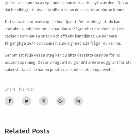
gör en viss summa av spelande innan du kan dra nytta av dem. Det är
därför viktigt att läsa alla villkor innan du accepterar någon bonus.
Det sista du bör överväga är kundtjänst. Det är viktigt att du kan
kontakta kundtjänst om du har några frågor eller problem. Välj ett
casinon som har en snabb och effektiv kundtjänst. De bör vara
tillgängliga 24/7 och kunna hjälpa dig med alla frågor du kan ha.
Genom att följa dessa steg kan du hitta det rätta casinon för no
account spelning. Det är viktigt att du gör ditt arbete noggrant för att
säkerställa att du har en positiv och konfidientiell upplevelse.
Share This Post
Related Posts