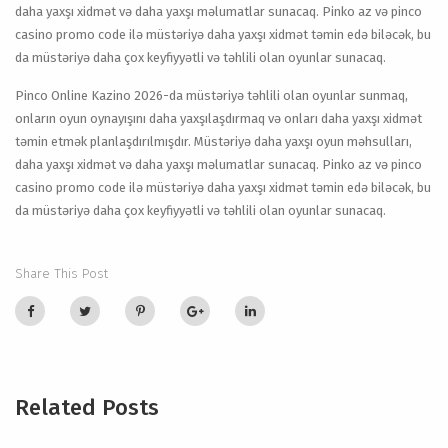
daha yaxşı xidmət və daha yaxşı məlumatlar sunacaq. Pinko az və pinco
casino promo code ilə müstəriyə daha yaxşı xidmət təmin edə biləcək, bu
da müstəriyə daha çox keyfiyyətli və təhlili olan oyunlar sunacaq.
Pinco Online Kazino 2026-da müstəriyə təhlili olan oyunlar sunmaq,
onların oyun oynayışını daha yaxşılaşdırmaq və onları daha yaxşı xidmət
təmin etmək planlaşdırılmışdır. Müstəriyə daha yaxşı oyun məhsulları,
daha yaxşı xidmət və daha yaxşı məlumatlar sunacaq. Pinko az və pinco
casino promo code ilə müstəriyə daha yaxşı xidmət təmin edə biləcək, bu
da müstəriyə daha çox keyfiyyətli və təhlili olan oyunlar sunacaq.
Share This Post
Related Posts