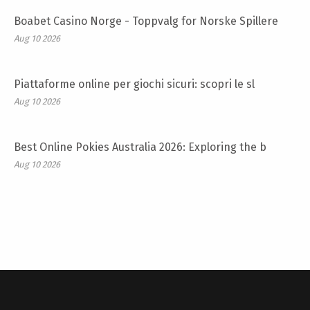
Boabet Casino Norge - Toppvalg for Norske Spillere
Aug 10 2026
Piattaforme online per giochi sicuri: scopri le sl
Aug 10 2026
Best Online Pokies Australia 2026: Exploring the b
Aug 10 2026