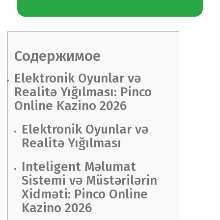
Содержимое
Elektronik Oyunlar və
Realitə Yığılması: Pinco
Online Kazino 2026
Elektronik Oyunlar və
Realitə Yığılması
Inteligent Məlumat
Sistemi və Müstərilərin
Xidməti: Pinco Online
Kazino 2026