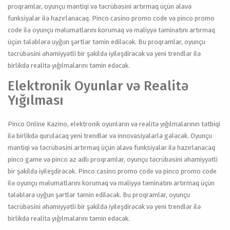
proqramlar, oyunçu məntiqi və təcrübəsini artırmaq üçün əlavə
funksiyalar ilə hazırlanacaq. Pinco casino promo code və pinco promo
code ilə oyunçu məlumatlarını korumaq və maliyyə təminatını artırmaq
üçün tələblərə uyğun şərtlər təmin ediləcək. Bu proqramlar, oyunçu
təcrübəsini əhəmiyyətli bir şəkildə iyileşdirəcək və yeni trendlər ilə
birlikdə realitə yığılmalarını təmin edəcək.
Elektronik Oyunlar və Realitə
Yığılması
Pinco Online Kazino, elektronik oyunların və realitə yığılmalarının tətbiqi
ilə birlikdə qurulacaq yeni trendlər və innovasiyalarla gələcək. Oyunçu
məntiqi və təcrübəsini artırmaq üçün əlavə funksiyalar ilə hazırlanacaq
pinco game və pinco az adlı proqramlar, oyunçu təcrübəsini əhəmiyyətli
bir şəkildə iyileşdirəcək. Pinco casino promo code və pinco promo code
ilə oyunçu məlumatlarını korumaq və maliyyə təminatını artırmaq üçün
tələblərə uyğun şərtlər təmin ediləcək. Bu proqramlar, oyunçu
təcrübəsini əhəmiyyətli bir şəkildə iyileşdirəcək və yeni trendlər ilə
birlikdə realitə yığılmalarını təmin edəcək.