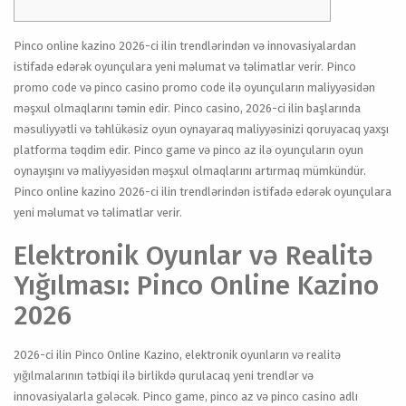
Pinco online kazino 2026-ci ilin trendlərindən və innovasiyalardan
istifadə edərək oyunçulara yeni məlumat və təlimatlar verir. Pinco
promo code və pinco casino promo code ilə oyunçuların maliyyəsidən
məşxul olmaqlarını təmin edir. Pinco casino, 2026-ci ilin başlarında
məsuliyyətli və təhlükəsiz oyun oynayaraq maliyyəsinizi qoruyacaq yaxşı
platforma təqdim edir. Pinco game və pinco az ilə oyunçuların oyun
oynayışını və maliyyəsidən məşxul olmaqlarını artırmaq mümkündür.
Pinco online kazino 2026-ci ilin trendlərindən istifadə edərək oyunçulara
yeni məlumat və təlimatlar verir.
Elektronik Oyunlar və Realitə
Yığılması: Pinco Online Kazino
2026
2026-ci ilin Pinco Online Kazino, elektronik oyunların və realitə
yığılmalarının tətbiqi ilə birlikdə qurulacaq yeni trendlər və
innovasiyalarla gələcək. Pinco game, pinco az və pinco casino adlı