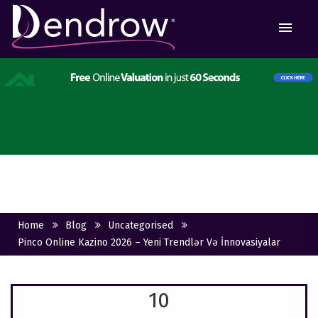
MEN
Home
Blog
Uncategorised
Pinco Online Kazino 2026 – Yeni Trendlər Və İnnovasiyalar
10