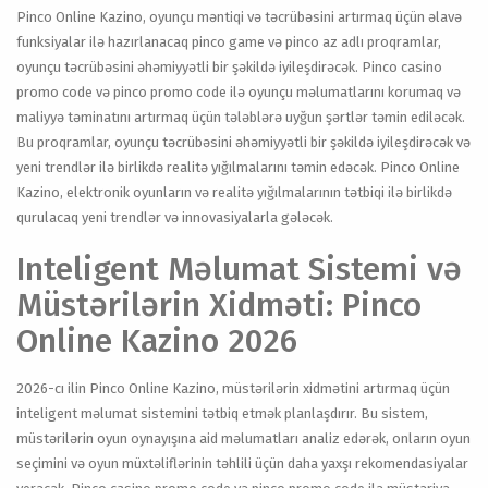
Pinco Online Kazino, oyunçu məntiqi və təcrübəsini artırmaq üçün əlavə
funksiyalar ilə hazırlanacaq pinco game və pinco az adlı proqramlar,
oyunçu təcrübəsini əhəmiyyətli bir şəkildə iyileşdirəcək. Pinco casino
promo code və pinco promo code ilə oyunçu məlumatlarını korumaq və
maliyyə təminatını artırmaq üçün tələblərə uyğun şərtlər təmin ediləcək.
Bu proqramlar, oyunçu təcrübəsini əhəmiyyətli bir şəkildə iyileşdirəcək və
yeni trendlər ilə birlikdə realitə yığılmalarını təmin edəcək. Pinco Online
Kazino, elektronik oyunların və realitə yığılmalarının tətbiqi ilə birlikdə
qurulacaq yeni trendlər və innovasiyalarla gələcək.
Inteligent Məlumat Sistemi və
Müstərilərin Xidməti: Pinco
Online Kazino 2026
2026-cı ilin Pinco Online Kazino, müstərilərin xidmətini artırmaq üçün
inteligent məlumat sistemini tətbiq etmək planlaşdırır. Bu sistem,
müstərilərin oyun oynayışına aid məlumatları analiz edərək, onların oyun
seçimini və oyun müxtəliflərinin təhlili üçün daha yaxşı rekomendasiyalar