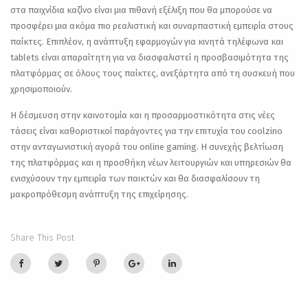
στα παιχνίδια καζίνο είναι μια πιθανή εξέλιξη που θα μπορούσε να
προσφέρει μια ακόμα πιο ρεαλιστική και συναρπαστική εμπειρία στους
παίκτες. Επιπλέον, η ανάπτυξη εφαρμογών για κινητά τηλέφωνα και
tablets είναι απαραίτητη για να διασφαλιστεί η προσβασιμότητα της
πλατφόρμας σε όλους τους παίκτες, ανεξάρτητα από τη συσκευή που
χρησιμοποιούν.
Η δέσμευση στην καινοτομία και η προσαρμοστικότητα στις νέες
τάσεις είναι καθοριστικοί παράγοντες για την επιτυχία του coolzino
στην ανταγωνιστική αγορά του online gaming. Η συνεχής βελτίωση
της πλατφόρμας και η προσθήκη νέων λειτουργιών και υπηρεσιών θα
ενισχύσουν την εμπειρία των παικτών και θα διασφαλίσουν τη
μακροπρόθεσμη ανάπτυξη της επιχείρησης.
Share This Post