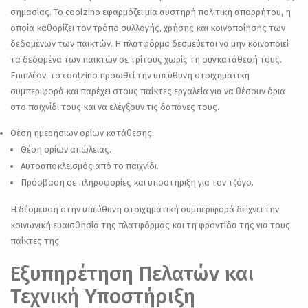
σημασίας. Το coolzino εφαρμόζει μια αυστηρή πολιτική απορρήτου, η
οποία καθορίζει τον τρόπο συλλογής, χρήσης και κοινοποίησης των
δεδομένων των παικτών. Η πλατφόρμα δεσμεύεται να μην κοινοποιεί
τα δεδομένα των παικτών σε τρίτους χωρίς τη συγκατάθεσή τους.
Επιπλέον, το coolzino προωθεί την υπεύθυνη στοιχηματική
συμπεριφορά και παρέχει στους παίκτες εργαλεία για να θέσουν όρια
στο παιχνίδι τους και να ελέγξουν τις δαπάνες τους.
Θέση ημερήσιων ορίων κατάθεσης.
Θέση ορίων απώλειας.
Αυτοαποκλεισμός από το παιχνίδι.
Πρόσβαση σε πληροφορίες και υποστήριξη για τον τζόγο.
Η δέσμευση στην υπεύθυνη στοιχηματική συμπεριφορά δείχνει την
κοινωνική ευαισθησία της πλατφόρμας και τη φροντίδα της για τους
παίκτες της.
Εξυπηρέτηση Πελατών και
Τεχνική Υποστήριξη