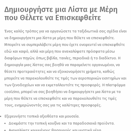
Δημιουργήστε μια Λίστα με Μέρη
που Θέλετε να Επισκεφθείτε
Ένας καλός τρόπος για να οργανώσετε τα ταξιδιωτικά σας σχέδια είναι
να δημιουργήσετε μια λίστα με μέρη που θέλετε να επισκεφθείτε.
Μπορείτε να συμπεριλάβετε μέρη που έχετε ονειρευτεί να επισκεφθείτε
εδώ και καιρό, αλλά και μέρη που ανακαλύψατε πρόσφατα μέσω
διαφόρων πηγών, όπως βιβλία, ταινίες, περιοδικά ή το διαδίκτυο. Η
δημιουργία μιας λίστας σας βοηθά να παραμείνετε οργανωμένοι, να
θέσετε προτεραιότητες και να εξοικονομήσετε χρήματα, καθώς
μπορείτε να παρακολουθείτε τις τιμές των αεροπορικών εισιτηρίων και
των ξενοδοχείων και να εκμεταλλευτείτε τις προσφορές. Η πλατφόρμα
coolzino, μπορεί να σας βοηθήσει να δημιουργήσετε μια λίστα με τα
μέρη που θέλετε να επισκεφθείτε και να παρακολουθείτε τις τιμές
τους, ενημερώνοντάς σας για τις καλύτερες προσφορές.
Εξερευνήστε τοπικά αξιοθέατα και μουσεία.
Δοκιμάστε την τοπική κουζίνα και τα παραδοσιακά προϊόντα.
Ανακαλύψτε κρυμμένους θησαυρούς και μυστικά μέρη.