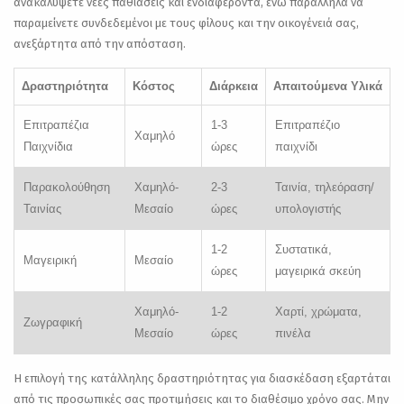
ανακαλύψετε νέες παθιάσεις και ενδιαφέροντα, ενώ παράλληλα να
παραμείνετε συνδεδεμένοι με τους φίλους και την οικογένειά σας,
ανεξάρτητα από την απόσταση.
Δραστηριότητα
Κόστος
Διάρκεια
Απαιτούμενα Υλικά
Επιτραπέζια
1-3
Επιτραπέζιο
Χαμηλό
Παιχνίδια
ώρες
παιχνίδι
Παρακολούθηση
Χαμηλό-
2-3
Ταινία, τηλεόραση/
Ταινίας
Μεσαίο
ώρες
υπολογιστής
1-2
Συστατικά,
Μαγειρική
Μεσαίο
ώρες
μαγειρικά σκεύη
Χαμηλό-
1-2
Χαρτί, χρώματα,
Ζωγραφική
Μεσαίο
ώρες
πινέλα
Η επιλογή της κατάλληλης δραστηριότητας για διασκέδαση εξαρτάται
από τις προσωπικές σας προτιμήσεις και το διαθέσιμο χρόνο σας. Μην