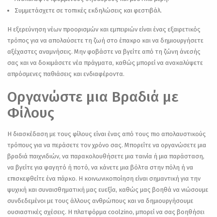
Συμμετάσχετε σε τοπικές εκδηλώσεις και φεστιβάλ.
Η εξερεύνηση νέων προορισμών και εμπειριών είναι ένας εξαιρετικός
τρόπος για να απολαύσετε τη ζωή στο έπακρο και να δημιουργήσετε
αξέχαστες αναμνήσεις. Μην φοβάστε να βγείτε από τη ζώνη άνεσής
σας και να δοκιμάσετε νέα πράγματα, καθώς μπορεί να ανακαλύψετε
απρόσμενες παθιάσεις και ενδιαφέροντα.
Οργανώστε μια Βραδιά με
Φίλους
Η διασκέδαση με τους φίλους είναι ένας από τους πιο απολαυστικούς
τρόπους για να περάσετε τον χρόνο σας. Μπορείτε να οργανώσετε μια
βραδιά παιχνιδιών, να παρακολουθήσετε μια ταινία ή μια παράσταση,
να βγείτε για φαγητό ή ποτό, να κάνετε μια βόλτα στην πόλη ή να
επισκεφθείτε ένα πάρκο. Η κοινωνικοποίηση είναι σημαντική για την
ψυχική και συναισθηματική μας ευεξία, καθώς μας βοηθά να νιώσουμε
συνδεδεμένοι με τους άλλους ανθρώπους και να δημιουργήσουμε
ουσιαστικές σχέσεις. Η πλατφόρμα coolzino, μπορεί να σας βοηθήσει