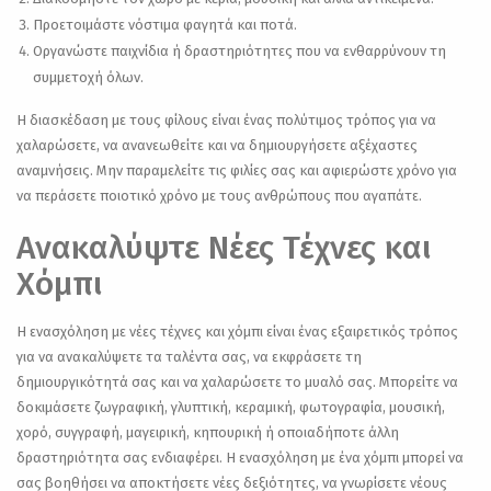
Προετοιμάστε νόστιμα φαγητά και ποτά.
Οργανώστε παιχνίδια ή δραστηριότητες που να ενθαρρύνουν τη
συμμετοχή όλων.
Η διασκέδαση με τους φίλους είναι ένας πολύτιμος τρόπος για να
χαλαρώσετε, να ανανεωθείτε και να δημιουργήσετε αξέχαστες
αναμνήσεις. Μην παραμελείτε τις φιλίες σας και αφιερώστε χρόνο για
να περάσετε ποιοτικό χρόνο με τους ανθρώπους που αγαπάτε.
Ανακαλύψτε Νέες Τέχνες και
Χόμπι
Η ενασχόληση με νέες τέχνες και χόμπι είναι ένας εξαιρετικός τρόπος
για να ανακαλύψετε τα ταλέντα σας, να εκφράσετε τη
δημιουργικότητά σας και να χαλαρώσετε το μυαλό σας. Μπορείτε να
δοκιμάσετε ζωγραφική, γλυπτική, κεραμική, φωτογραφία, μουσική,
χορό, συγγραφή, μαγειρική, κηπουρική ή οποιαδήποτε άλλη
δραστηριότητα σας ενδιαφέρει. Η ενασχόληση με ένα χόμπι μπορεί να
σας βοηθήσει να αποκτήσετε νέες δεξιότητες, να γνωρίσετε νέους