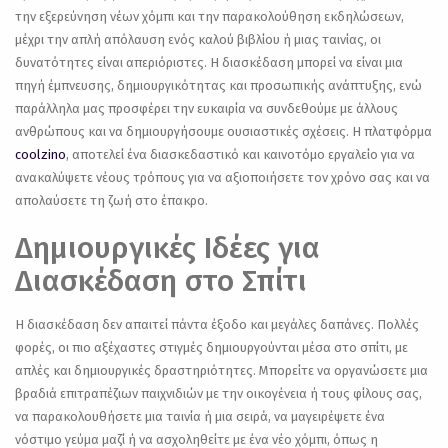
την εξερεύνηση νέων χόμπι και την παρακολούθηση εκδηλώσεων,
μέχρι την απλή απόλαυση ενός καλού βιβλίου ή μιας ταινίας, οι
δυνατότητες είναι απεριόριστες. Η διασκέδαση μπορεί να είναι μια
πηγή έμπνευσης, δημιουργικότητας και προσωπικής ανάπτυξης, ενώ
παράλληλα μας προσφέρει την ευκαιρία να συνδεθούμε με άλλους
ανθρώπους και να δημιουργήσουμε ουσιαστικές σχέσεις. Η πλατφόρμα
coolzino
, αποτελεί ένα διασκεδαστικό και καινοτόμο εργαλείο για να
ανακαλύψετε νέους τρόπους για να αξιοποιήσετε τον χρόνο σας και να
απολαύσετε τη ζωή στο έπακρο.
Δημιουργικές Ιδέες για
Διασκέδαση στο Σπίτι
Η διασκέδαση δεν απαιτεί πάντα έξοδο και μεγάλες δαπάνες. Πολλές
φορές, οι πιο αξέχαστες στιγμές δημιουργούνται μέσα στο σπίτι, με
απλές και δημιουργικές δραστηριότητες. Μπορείτε να οργανώσετε μια
βραδιά επιτραπέζιων παιχνιδιών με την οικογένεια ή τους φίλους σας,
να παρακολουθήσετε μια ταινία ή μια σειρά, να μαγειρέψετε ένα
νόστιμο γεύμα μαζί ή να ασχοληθείτε με ένα νέο χόμπι, όπως η