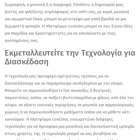
ζωγραφική, η μουσική ή η συγγραφή. Επιπλέον, η δημιουργία μιας
ζεστής και φιλόξενης ατμόσφαιρας στο σπίτι σας, με κεριά, μουσική
και αρωματικά έλαια, μπορεί να μετατρέψει μια απλή βραδιά σε μια
ξεχωριστή εμπειρία. Η πλατφόρμα coolzino μπορεί να σας δώσει ιδέες
για παιχνίδια και δραστηριότητες για να απολαύσετε με τους
αγαπημένους σας.
Εκμεταλλευτείτε την Τεχνολογία για
Διασκέδαση
Η τεχνολογία μας προσφέρει αμέτρητους τρόπους για να
διασκεδάσουμε και να παραμείνουμε συνδεδεμένοι με τον κόσμο.
Μπορείτε να παρακολουθήσετε live συναυλίες ή θεατρικές
παραστάσεις online, να παίξετε βιντεοπαιχνίδια με φίλους από όλο τον
κόσμο, να κάνετε εικονικές περιηγήσεις σε μουσεία και αρχαιολογικούς
χώρους ή να παρακολουθήσετε μαθήματα online για να μάθετε κάτι
καινούργιο. Η πλατφόρμα coolzino, ενσωματώνει διάφορες
τεχνολογίες για να προσφέρει μια μοναδική και διασκεδαστική εμπειρία
στους χρήστες της. Η τεχνολογία μπορεί να σας βοηθήσει να