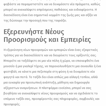
φοβάστε να πειραματιστείτε και να δοκιμάσετε νέα πράγματα, καθώς
μπορεί να ανακαλύψετε απρόσμενες παθιάσεις και ενδιαφέροντα. Η
διασκέδαση είναι ένα σημαντικό κομμάτι της ζωής μας και αξίζει να
της δώσουμε την προσοχή που της ταιριάζει.
Εξερευνήστε Νέους
Προορισμούς και Εμπειρίες
Η εξερεύνηση νέων προορισμών και εμπειριών είναι ένας εξαιρετικός
τρόπος για να διασκεδάσετε και να διευρύνετε τους ορίζοντές σας.
Μπορείτε να ταξιδέψετε σε μια νέα πόλη ή χώρα, να επισκεφθείτε ένα
μουσείο ή μια γκαλερί τέχνης, να παρακολουθήσετε μια συναυλία ή ένα
φεστιβάλ, να κάνετε μια πεζοπορία στη φύση ή να δοκιμάσετε νέα
φαγητά και ποτά. Το ταξίδι δεν είναι απλώς μια αλλαγή τοπίου, αλλά
μια ευκαιρία για προσωπική ανάπτυξη, μάθηση και δημιουργία
αξέχαστων αναμνήσεων. Η πλατφόρμα coolzino, μπορεί να σας
βοηθήσει να ανακαλύψετε νέους προορισμούς και να σχεδιάσετε το
επόμενο ταξίδι σας, προσφέροντάς σας πληροφορίες, συμβουλές και
προσφορές.