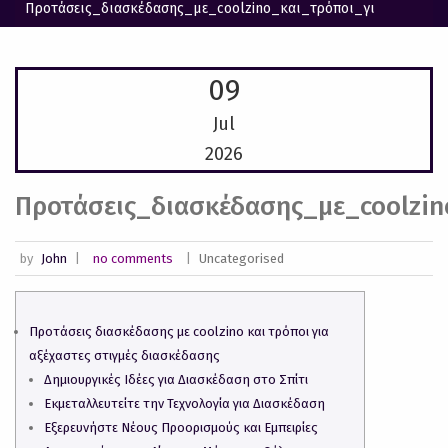
Προτάσεις_διασκέδασης_με_coolzino_και_τρόποι_γι
09
Jul
2026
Προτάσεις_διασκέδασης_με_coolzin
by
John
|
no comments
|
Uncategorised
Προτάσεις διασκέδασης με coolzino και τρόποι για
αξέχαστες στιγμές διασκέδασης
Δημιουργικές Ιδέες για Διασκέδαση στο Σπίτι
Εκμεταλλευτείτε την Τεχνολογία για Διασκέδαση
Εξερευνήστε Νέους Προορισμούς και Εμπειρίες