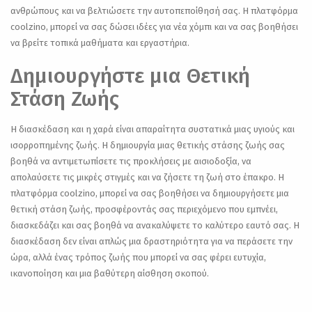
ανθρώπους και να βελτιώσετε την αυτοπεποίθησή σας. Η πλατφόρμα
coolzino, μπορεί να σας δώσει ιδέες για νέα χόμπι και να σας βοηθήσει
να βρείτε τοπικά μαθήματα και εργαστήρια.
Δημιουργήστε μια Θετική
Στάση Ζωής
Η διασκέδαση και η χαρά είναι απαραίτητα συστατικά μιας υγιούς και
ισορροπημένης ζωής. Η δημιουργία μιας θετικής στάσης ζωής σας
βοηθά να αντιμετωπίσετε τις προκλήσεις με αισιοδοξία, να
απολαύσετε τις μικρές στιγμές και να ζήσετε τη ζωή στο έπακρο. Η
πλατφόρμα coolzino, μπορεί να σας βοηθήσει να δημιουργήσετε μια
θετική στάση ζωής, προσφέροντάς σας περιεχόμενο που εμπνέει,
διασκεδάζει και σας βοηθά να ανακαλύψετε το καλύτερο εαυτό σας. Η
διασκέδαση δεν είναι απλώς μια δραστηριότητα για να περάσετε την
ώρα, αλλά ένας τρόπος ζωής που μπορεί να σας φέρει ευτυχία,
ικανοποίηση και μια βαθύτερη αίσθηση σκοπού.