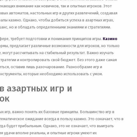
кающих внимание как новичков, так и опытных игроков. Этот
вых автоматов, настольных игр и других развлечений, создавая
лы казино. Однако, чтобы добиться успеха в азартных играх,
шанс, но и обладать определенными знаниями и стратегиями.
 сфере, требует подготовки и понимания принципов игры.
Казино
ормы, предлагает различные возможности для игроков, но только
у, могут рассчитывать на стабильный результат. Важно изучать
тратегии и контролировать свой бюджет. Без этого даже самая
ться, оставив лишь разочарование. Разнообразие игр и
нструменты, которые необходимо использовать с умом.
в азартных игр и
вок
ых игр, важно понять их базовые принципы. Большинство игр в
тематическое ожидание всегда в пользу казино. Это означает, что в
да будет прибыльным. Однако, это не означает, что выиграть
 удачи вполне реальны, и опытные игроки умеют их