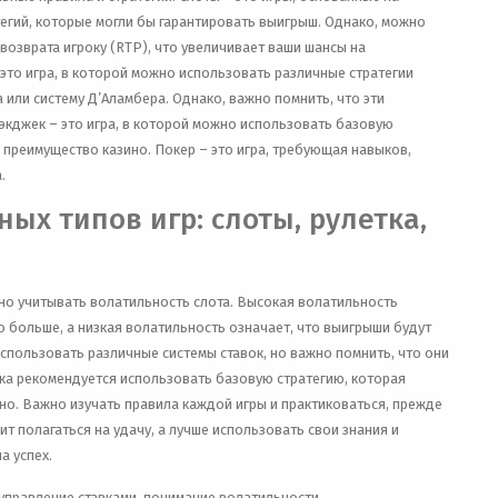
атегий, которые могли бы гарантировать выигрыш. Однако, можно
возврата игроку (RTP), что увеличивает ваши шансы на
это игра, в которой можно использовать различные стратегии
а или систему Д’Аламбера. Однако, важно помнить, что эти
лэкджек – это игра, в которой можно использовать базовую
 преимущество казино. Покер – это игра, требующая навыков,
.
ных типов игр: слоты, рулетка,
но учитывать волатильность слота. Высокая волатильность
о больше, а низкая волатильность означает, что выигрыши будут
спользовать различные системы ставок, но важно помнить, что они
ка рекомендуется использовать базовую стратегию, которая
но. Важно изучать правила каждой игры и практиковаться, прежде
ит полагаться на удачу, а лучше использовать свои знания и
а успех.
управление ставками, понимание волатильности.