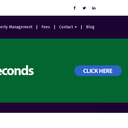
erty Management
Fees
Contact
Blog
Careers