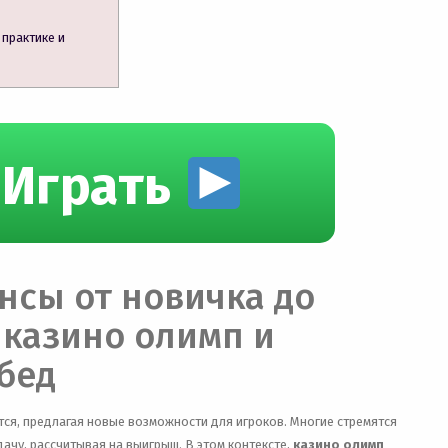
практике и
Играть
нсы от новичка до
 казино олимп и
бед
тся, предлагая новые возможности для игроков. Многие стремятся
дачу, рассчитывая на выигрыш. В этом контексте,
казино олимп