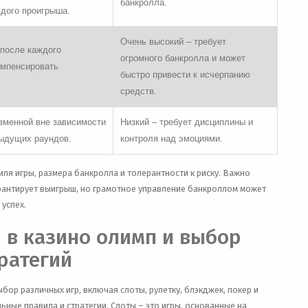
банкролла.
аждого проигрыша.
Очень высокий – требует
 после каждого
огромного банкролла и может
омпенсировать
быстро привести к исчерпанию
средств.
изменной вне зависимости
Низкий – требует дисциплины и
дыдущих раундов.
контроля над эмоциями.
иля игры, размера банкролла и толерантности к риску. Важно
гарантирует выигрыш, но грамотное управление банкроллом может
успех.
 в казино олимп и выбор
ратегий
бор различных игр, включая слоты, рулетку, блэкджек, покер и
льные правила и стратегии. Слоты – это игры, основанные на