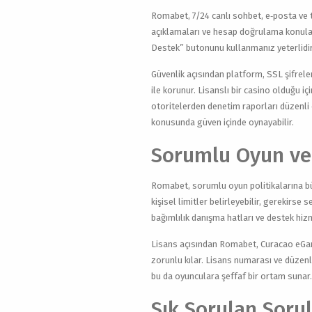
Romabet, 7/24 canlı sohbet, e‑posta ve 
açıklamaları ve hesap doğrulama konuları
Destek” butonunu kullanmanız yeterlidir
Güvenlik açısından platform, SSL şifrele
ile korunur. Lisanslı bir casino olduğu 
otoritelerden denetim raporları düzenli o
konusunda güven içinde oynayabilir.
Sorumlu Oyun ve 
Romabet, sorumlu oyun politikalarına büy
kişisel limitler belirleyebilir, gerekirse 
bağımlılık danışma hatları ve destek hizme
Lisans açısından Romabet, Curacao eGami
zorunlu kılar. Lisans numarası ve düzenli
bu da oyunculara şeffaf bir ortam sunar.
Sık Sorulan Sorul