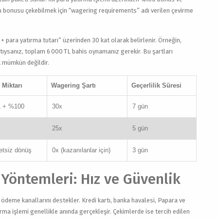
 bu bonusu çekebilmek için “wagering requirements” adı verilen çevirme
 + para yatırma tutarı” üzerinden 30 kat olarak belirlenir. Örneğin,
tıysanız, toplam 6 000 TL bahis oynamanız gerekir. Bu şartları
 mümkün değildir.
Miktarı
Wagering Şartı
Geçerlilik Süresi
L + %100
30x
7 gün
25x
5 gün
etsiz dönüş
0x (kazanılanlar için)
3 gün
öntemleri: Hız ve Güvenlik
 ödeme kanallarını destekler. Kredi kartı, banka havalesi, Papara ve
ma işlemi genellikle anında gerçekleşir. Çekimlerde ise tercih edilen