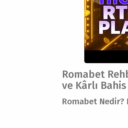
Romabet Rehbe
ve Kârlı Bahis
Romabet Nedir? P