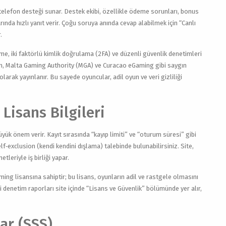
telefon desteği sunar. Destek ekibi, özellikle ödeme sorunları, bonus
nda hızlı yanıt verir. Çoğu soruya anında cevap alabilmek için “Canlı
.
me, iki faktörlü kimlik doğrulama (2FA) ve düzenli güvenlik denetimleri
için, Malta Gaming Authority (MGA) ve Curacao eGaming gibi saygın
larak yayınlanır. Bu sayede oyuncular, adil oyun ve veri gizliliği
Lisans Bilgileri
ük önem verir. Kayıt sırasında “kayıp limiti” ve “oturum süresi” gibi
self‑exclusion (kendi kendini dışlama) talebinde bulunabilirsiniz. Site,
tleriyle iş birliği yapar.
ng lisansına sahiptir; bu lisans, oyunların adil ve rastgele olmasını
 denetim raporları site içinde “Lisans ve Güvenlik” bölümünde yer alır,
ar (SSS)