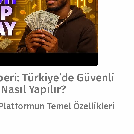
ri: Türkiye’de Güvenli
 Nasıl Yapılır?
latformun Temel Özellikleri