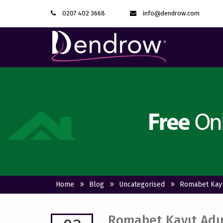
0207 402 3668
info@dendrow.com
Home
Blog
Uncategorised
Romabet Kayıt
Romabet Kayıt Adıml