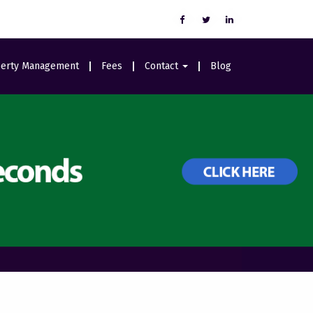
erty Management
Fees
Contact
Blog
Careers