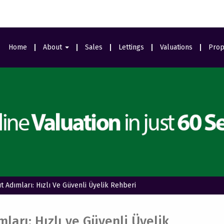
Home
About
Sales
Lettings
Valuations
Prop
Area Guides
Meet The Team
Ealing Branch
Testimonials
 Adımları: Hızlı Ve Güvenli Üyelik Rehberi
arı: Hızlı ve Güvenli Üyelik