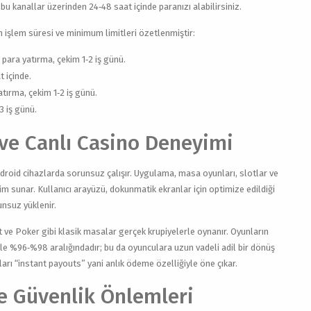
u kanallar üzerinden 24‑48 saat içinde paranızı alabilirsiniz.
işlem süresi ve minimum limitleri özetlenmiştir:
para yatırma, çekim 1‑2 iş günü.
 içinde.
atırma, çekim 1‑2 iş günü.
 iş günü.
ve Canlı Casino Deneyimi
roid cihazlarda sorunsuz çalışır. Uygulama, masa oyunları, slotlar ve
im sunar. Kullanıcı arayüzü, dokunmatik ekranlar için optimize edildiği
unsuz yüklenir.
 ve Poker gibi klasik masalar gerçek krupiyelerle oynanır. Oyunların
le %96‑%98 aralığındadır; bu da oyunculara uzun vadeli adil bir dönüş
tları “instant payouts” yani anlık ödeme özelliğiyle öne çıkar.
e Güvenlik Önlemleri