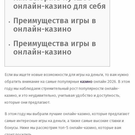
онлайн-казино для себя
Преимущества игры в
онлайн-казино
Преимущества игры в
онлайн-казино
Если вы ищете новые возможности для игры на деньги, то вам нужно
обратить внимание на самые популярные
казино
онлайн 2026. В этом
году мы наблюдаем стремительный рост популярности онлайн-
казино, и это неудивительно, учитывая удобство и доступность,
которые они предлагают.
В этом году мы выбрали лучшие онлайн-казино, которые предлагают
самые интересные игры на деньги, а также самые высокие ставки и
бонусы. Ниже мы рассмотрим топ-5 онлайн-казино, которые вам
стоит посетить.