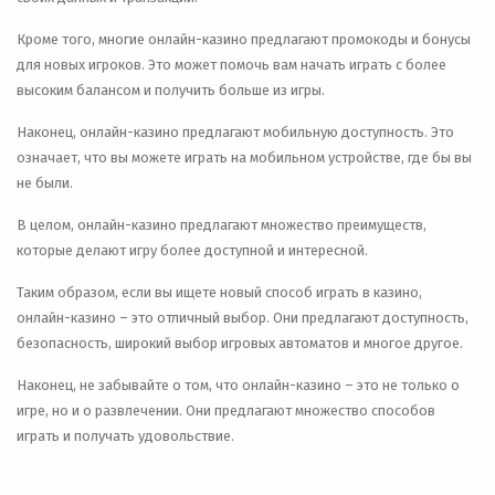
Кроме того, многие онлайн-казино предлагают промокоды и бонусы
для новых игроков. Это может помочь вам начать играть с более
высоким балансом и получить больше из игры.
Наконец, онлайн-казино предлагают мобильную доступность. Это
означает, что вы можете играть на мобильном устройстве, где бы вы
не были.
В целом, онлайн-казино предлагают множество преимуществ,
которые делают игру более доступной и интересной.
Таким образом, если вы ищете новый способ играть в казино,
онлайн-казино – это отличный выбор. Они предлагают доступность,
безопасность, широкий выбор игровых автоматов и многое другое.
Наконец, не забывайте о том, что онлайн-казино – это не только о
игре, но и о развлечении. Они предлагают множество способов
играть и получать удовольствие.