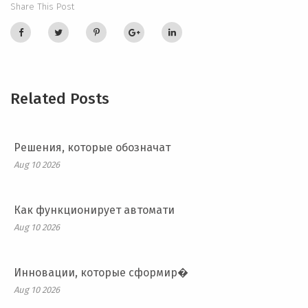
Share This Post
Related Posts
Решения, которые обозначат
Aug 10 2026
Как функционирует автомати
Aug 10 2026
Инновации, которые сформир�
Aug 10 2026