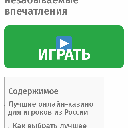
незабываемые
впечатления
ИГРАТЬ
Содержимое
Лучшие онлайн-казино
для игроков из России
Как выбрать лучшее