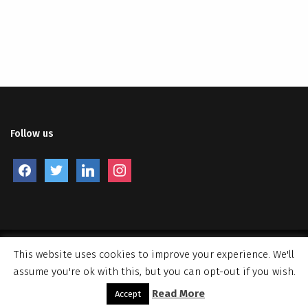
Follow us
facebook
twitter
linkedin
instagram
This website uses cookies to improve your experience. We'll
© Copyright 2018
|
Dendrow
|
All Rights Reserved.
assume you're ok with this, but you can opt-out if you wish.
Read More
Accept