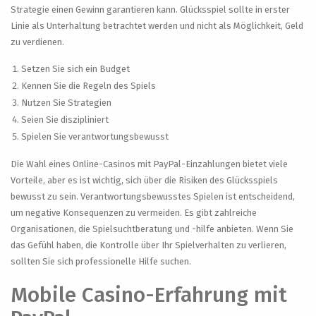
Strategie einen Gewinn garantieren kann. Glücksspiel sollte in erster
Linie als Unterhaltung betrachtet werden und nicht als Möglichkeit, Geld
zu verdienen.
Setzen Sie sich ein Budget
Kennen Sie die Regeln des Spiels
Nutzen Sie Strategien
Seien Sie diszipliniert
Spielen Sie verantwortungsbewusst
Die Wahl eines Online-Casinos mit PayPal-Einzahlungen bietet viele
Vorteile, aber es ist wichtig, sich über die Risiken des Glücksspiels
bewusst zu sein. Verantwortungsbewusstes Spielen ist entscheidend,
um negative Konsequenzen zu vermeiden. Es gibt zahlreiche
Organisationen, die Spielsuchtberatung und -hilfe anbieten. Wenn Sie
das Gefühl haben, die Kontrolle über Ihr Spielverhalten zu verlieren,
sollten Sie sich professionelle Hilfe suchen.
Mobile Casino-Erfahrung mit