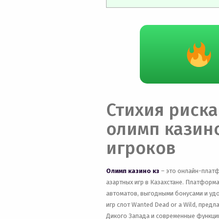
Стихия риск
олимп казин
игроков
Олимп казино кз
– это онлайн-плат
азартных игр в Казахстане. Платформ
автоматов, выгодными бонусами и уд
игр слот Wanted Dead or a Wild, пре
Дикого Запада и современные функци