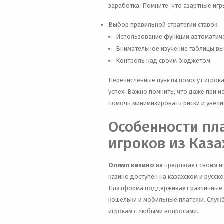
заработка. Помните, что азартные игр
Выбор правильной стратегии ставок.
Использование функции автоматиче
Внимательное изучение таблицы вы
Контроль над своим бюджетом.
Перечисленные пункты помогут игрока
успех. Важно помнить, что даже при и
помочь минимизировать риски и увели
Особенности пл
игроков из Каза
Олимп казино кз
предлагает своим и
казино доступен на казахском и русско
Платформа поддерживает различные с
кошельки и мобильные платежи. Служб
игрокам с любыми вопросами.