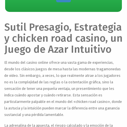
Sutil Presagio, Estrategia
y chicken road casino, un
Juego de Azar Intuitivo
El mundo del casino online ofrece una vasta gama de experiencias,
desde los clásicos juegos de mesa hasta las modernas tragamonedas
de video. Sin embargo, a veces, lo que realmente atrae a los jugadores
no es la complejidad de las reglas o la ostentación gráfica, sino la
sensación de tener una pequeña ventaja, un presentimiento que les
indica cuándo apostar y cuándo retirarse. Esta sensación es
particularmente palpable en el mundo del «chicken road casino», donde
la astucia y la intuición pueden marcar la diferencia entre una ganancia
sustancial y una pérdida lamentable.
La adrenalina de la apuesta, el riesgo calculado y la emoción de la