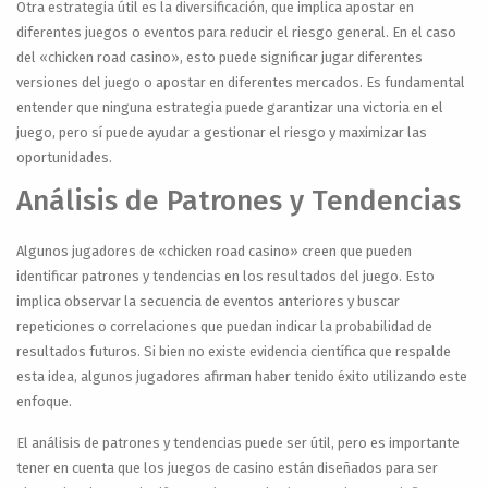
Otra estrategia útil es la diversificación, que implica apostar en
diferentes juegos o eventos para reducir el riesgo general. En el caso
del «chicken road casino», esto puede significar jugar diferentes
versiones del juego o apostar en diferentes mercados. Es fundamental
entender que ninguna estrategia puede garantizar una victoria en el
juego, pero sí puede ayudar a gestionar el riesgo y maximizar las
oportunidades.
Análisis de Patrones y Tendencias
Algunos jugadores de «chicken road casino» creen que pueden
identificar patrones y tendencias en los resultados del juego. Esto
implica observar la secuencia de eventos anteriores y buscar
repeticiones o correlaciones que puedan indicar la probabilidad de
resultados futuros. Si bien no existe evidencia científica que respalde
esta idea, algunos jugadores afirman haber tenido éxito utilizando este
enfoque.
El análisis de patrones y tendencias puede ser útil, pero es importante
tener en cuenta que los juegos de casino están diseñados para ser