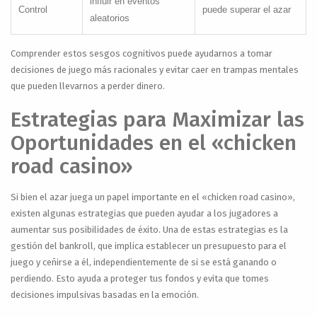
influir en eventos
Control
puede superar el azar
aleatorios
Comprender estos sesgos cognitivos puede ayudarnos a tomar
decisiones de juego más racionales y evitar caer en trampas mentales
que pueden llevarnos a perder dinero.
Estrategias para Maximizar las
Oportunidades en el «chicken
road casino»
Si bien el azar juega un papel importante en el «chicken road casino»,
existen algunas estrategias que pueden ayudar a los jugadores a
aumentar sus posibilidades de éxito. Una de estas estrategias es la
gestión del bankroll, que implica establecer un presupuesto para el
juego y ceñirse a él, independientemente de si se está ganando o
perdiendo. Esto ayuda a proteger tus fondos y evita que tomes
decisiones impulsivas basadas en la emoción.