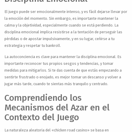
El juego puede ser emocionalmente intenso, y es fácil dejarse llevar por
la emoción del momento. Sin embargo, es importante mantener la
calma y la objetividad, especialmente cuando se está perdiendo. La
disciplina emocional implica resistirse a la tentación de perseguir las
pérdidas o de apostar impulsivamente, y en su lugar, ceñirse a tu
estrategia y respetar tu bankroll.
La autoconciencia es clave para mantener la disciplina emocional. Es
importante reconocer tus propios sesgos y tendencias, y tomar
medidas para mitigarlos. Si te das cuenta de que estás empezando a
sentirte frustrado o enojado, es mejor tomar un descanso y volver a
jugar más tarde, cuando te sientas más tranquilo y centrado.
Comprendiendo los
Mecanismos del Azar en el
Contexto del Juego
La naturaleza aleatoria del «chicken road casino» se basa en