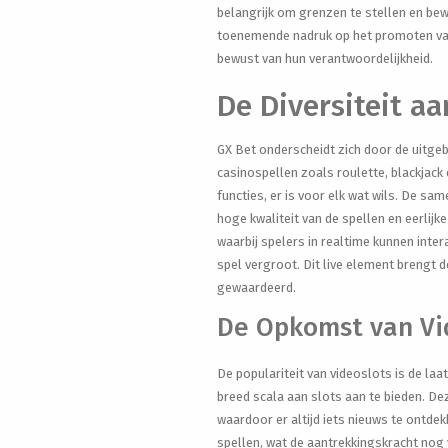
belangrijk om grenzen te stellen en bewu
toenemende nadruk op het promoten van
bewust van hun verantwoordelijkheid.
De Diversiteit aa
GX Bet onderscheidt zich door de uitgebr
casinospellen zoals roulette, blackjack
functies, er is voor elk wat wils. De
hoge kwaliteit van de spellen en eerlijk
waarbij spelers in realtime kunnen inte
spel vergroot. Dit live element brengt de
gewaardeerd.
De Opkomst van Vi
De populariteit van videoslots is de la
breed scala aan slots aan te bieden. Dez
waardoor er altijd iets nieuws te ontdek
spellen, wat de aantrekkingskracht nog 