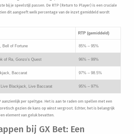
e bij je speelstijl passen. De RTP (Return to Player) is een cruciale
zien dit aangeeft welk percentage van de inzet gemiddeld wordt
RTP (gemiddeld)
 Bell of Fortune
85% – 95%
ok of Ra, Gonzo’s Quest
96% – 99%
ckjack, Baccarat
97% – 98.5%
 Live Blackjack, Live Baccarat
95% – 97%
 aanzienlijk per speltype. Het is aan te raden om spellen met een
retisch gezien de kans op winst vergroot. Echter, het is belangrijk
een element van geluk bevatten.
ppen bij GX Bet: Een