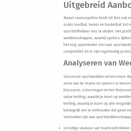
Uitgebreid Aanb
Naast casinospellen biedt GX Bet ook 
zoals voetbal, tennis en basketbal tot 
sportliefhebber iets te vinden. Het pla
weddenschappen, waarbij spelers tijdens
het nog spannender om naar sportwedstri
competitief, en er zijn regelmatig pr
Analyseren van Wed
Succesvol sportwedden vereist meer dan 
vorm van de teams en spelers te beoord
blessures, schorsingen en het thuisvoord
value betting, waarbij je inzet op wedd
betting, waarbij je inzet op alle mogeli
belangrijk om te onthouden dat geen enke
verbonden zijn aan sportweddenschapp
Grondige analyse van teamstatistieken e