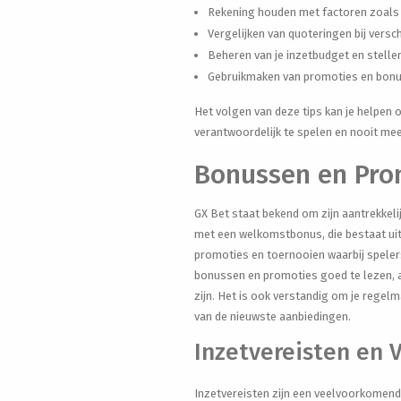
Rekening houden met factoren zoals
Vergelijken van quoteringen bij vers
Beheren van je inzetbudget en stelle
Gebruikmaken van promoties en bon
Het volgen van deze tips kan je helpen 
verantwoordelijk te spelen en nooit meer
Bonussen en Prom
GX Bet staat bekend om zijn aantrekke
met een welkomstbonus, die bestaat uit
promoties en toernooien waarbij speler
bonussen en promoties goed te lezen, a
zijn. Het is ook verstandig om je regelma
van de nieuwste aanbiedingen.
Inzetvereisten en
Inzetvereisten zijn een veelvoorkomend