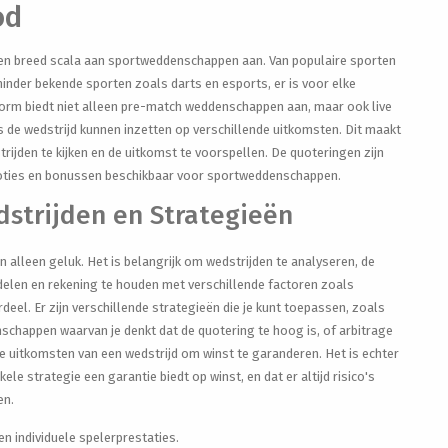
od
een breed scala aan sportweddenschappen aan. Van populaire sporten
minder bekende sporten zoals darts en esports, er is voor elke
tform biedt niet alleen pre-match weddenschappen aan, maar ook live
 de wedstrijd kunnen inzetten op verschillende uitkomsten. Dit maakt
jden te kijken en de uitkomst te voorspellen. De quoteringen zijn
omoties en bonussen beschikbaar voor sportweddenschappen.
strijden en Strategieën
alleen geluk. Het is belangrijk om wedstrijden te analyseren, de
elen en rekening te houden met verschillende factoren zoals
eel. Er zijn verschillende strategieën die je kunt toepassen, zoals
enschappen waarvan je denkt dat de quotering te hoog is, of arbitrage
jke uitkomsten van een wedstrijd om winst te garanderen. Het is echter
le strategie een garantie biedt op winst, en dat er altijd risico's
en.
n individuele spelerprestaties.