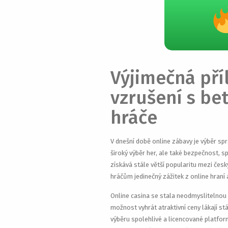
Výjimečná pří
vzrušení s be
hráče
V dnešní době online zábavy je výběr sprá
široký výběr her, ale také bezpečnost, s
získává stále větší popularitu mezi česk
hráčům jedinečný zážitek z online hraní 
Online casina se stala neodmyslitelnou 
možnost vyhrát atraktivní ceny lákají stá
výběru spolehlivé a licencované platfor