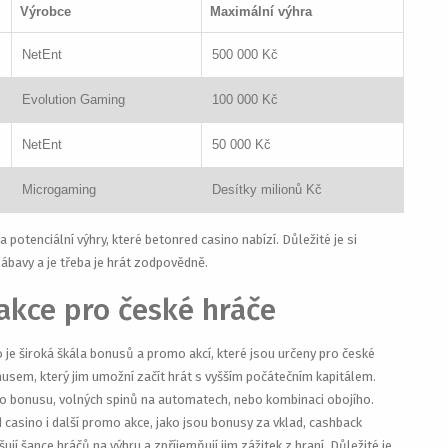
Výrobce
Maximální výhra
NetEnt
500 000 Kč
Evolution Gaming
100 000 Kč
NetEnt
50 000 Kč
Microgaming
Desítky milionů Kč
a potenciální výhry, které betonred casino nabízí. Důležité je si
ábavy a je třeba je hrát zodpovědně.
akce pro české hráče
 je široká škála bonusů a promo akcí, které jsou určeny pro české
onusem, který jim umožní začít hrát s vyšším počátečním kapitálem.
 bonusu, volných spinů na automatech, nebo kombinaci obojího.
casino i další promo akce, jako jsou bonusy za vklad, cashback
ují šance hráčů na výhru a zpříjemňují jim zážitek z hraní. Důležité je