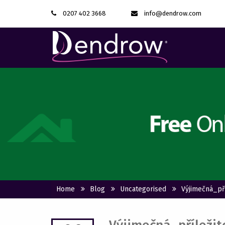
0207 402 3668
info@dendrow.com
Home
Blog
Uncategorised
Výjimečná_př