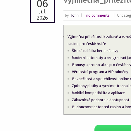
Výjimečná_příleži
06
Jul
by
John
|
no comments
|
Uncateg
2026
Výjimečná příležitost k zábavě a vzru
casino pro české hráče
Široká nabídka her a zábavy
Moderní automaty a progresivní ja
Bonusy a promo akce pro české hr
Věrnostní program a VIP odměny
Bezpečnost a spolehlivost online 
Způsoby platby a rychlost transakc
Mobilní kompatibilita a aplikace
Zákaznická podpora a dostupnost
Budoucnost betonred casino a ino