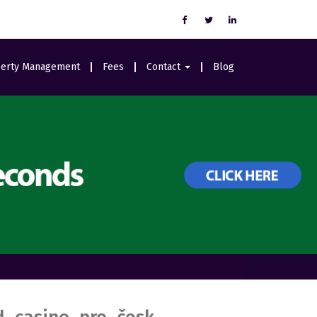
erty Management
Fees
Contact
Blog
Careers