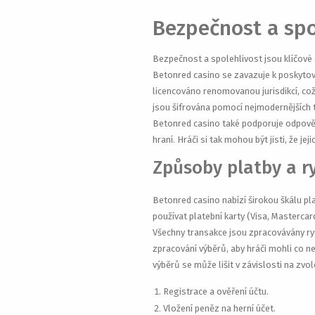
Bezpečnost a spo
Bezpečnost a spolehlivost jsou klíčové a
Betonred casino se zavazuje k poskytov
licencováno renomovanou jurisdikcí, což
jsou šifrována pomocí nejmodernějších 
Betonred casino také podporuje odpově
hraní. Hráči si tak mohou být jisti, že jej
Způsoby platby a r
Betonred casino nabízí širokou škálu pl
používat platební karty (Visa, Mastercar
Všechny transakce jsou zpracovávány ry
zpracování výběrů, aby hráči mohli co ne
výběrů se může lišit v závislosti na zvo
Registrace a ověření účtu.
Vložení peněz na herní účet.