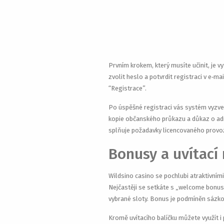
Prvním krokem, který musíte učinit, je v
zvolit heslo a potvrdit registraci v e‑ma
“Registrace”.
Po úspěšné registraci vás systém vyzve 
kopie občanského průkazu a důkaz o adre
splňuje požadavky licencovaného provo
Bonusy a uvítací
Wildsino casino se pochlubi atraktivním
Nejčastěji se setkáte s „welcome bonu
vybrané sloty. Bonus je podmíněn sázko
Kromě uvítacího balíčku můžete využít i