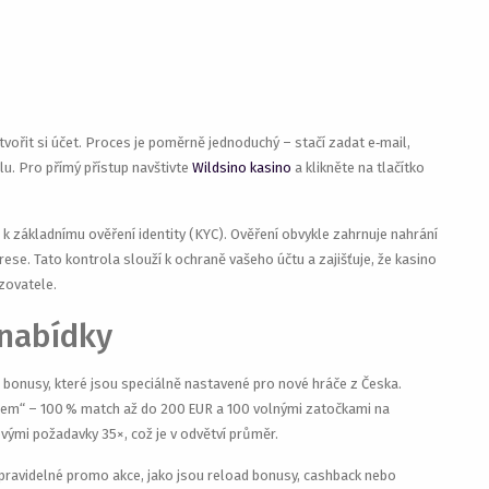
ytvořit si účet. Proces je poměrně jednoduchý – stačí zadat e‑mail,
ilu. Pro přímý přístup navštivte
Wildsino kasino
a klikněte na tlačítko
k základnímu ověření identity (KYC). Ověření obvykle zahrnuje nahrání
se. Tato kontrola slouží k ochraně vašeho účtu a zajišťuje, že kasino
zovatele.
 nabídky
i bonusy, které jsou speciálně nastavené pro nové hráče z Česka.
sem“ – 100 % match až do 200 EUR a 100 volnými zatočkami na
vými požadavky 35×, což je v odvětví průměr.
 pravidelné promo akce, jako jsou reload bonusy, cashback nebo