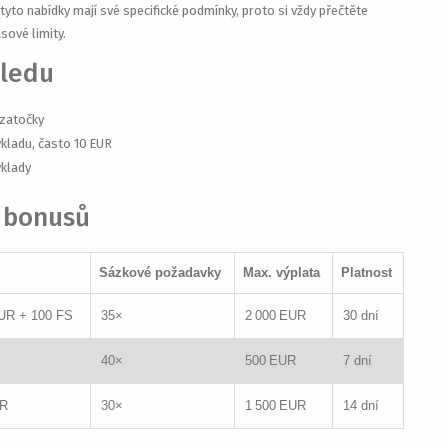
yto nabídky mají své specifické podmínky, proto si vždy přečtěte
sové limity.
hledu
zatočky
kladu, často 10 EUR
vklady
h bonusů
Sázkové požadavky
Max. výplata
Platnost
UR + 100 FS
35×
2 000 EUR
30 dní
40×
500 EUR
7 dní
UR
30×
1 500 EUR
14 dní