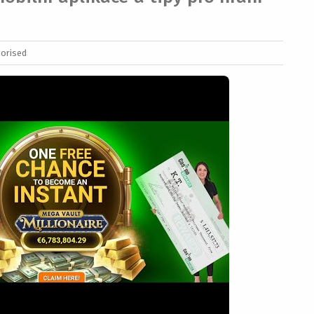
orised