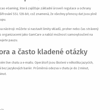
acao eGaming, která zajišťuje základní úroveň regulace a ochrany
šifrování SSL 128‑bit, což znamená, že všechny přenosy dat jsou plně
tupu.
 nástroji: můžete si nastavit limity vkladů, proher nebo čas strávený
e s organizacemi jako GamCare a nabízí možnost samovyloučení na
bujete pauzu.
ra a často kladené otázky
ím live chatu a e‑mailu. Operátoři jsou školeni v několika jazycích,
á bez jazykových bariér. Průměrná odezva v chatu je do 2 minut,
inut.