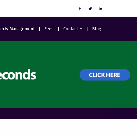
erty Management
Fees
Contact
Blog
Careers