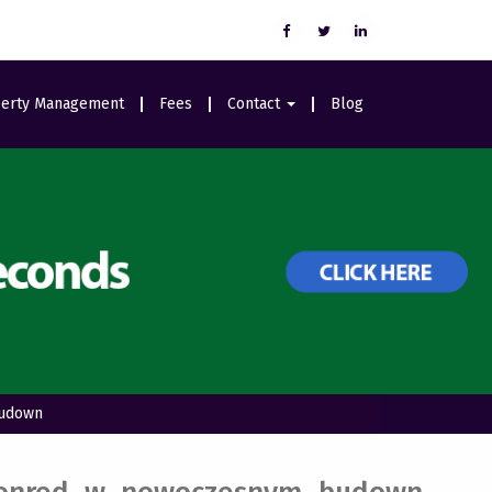
erty Management
Fees
Contact
Blog
Careers
budown