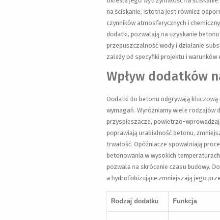
określa jego wytrzymałość na ściskanie
na ściskanie, istotna jest również odpor
czynników atmosferycznych i chemiczn
dodatki, pozwalają na uzyskanie betonu
przepuszczalność wody i działanie subs
zależy od specyfiki projektu i warunków 
Wpływ dodatków na
Dodatki do betonu odgrywają kluczową r
wymagań. Wyróżniamy wiele rodzajów dod
przyspieszacze, powietrzo-wprowadzające
poprawiają urabialność betonu, zmniej
trwałość. Opóźniacze spowalniają proce
betonowania w wysokich temperaturach.
pozwala na skrócenie czasu budowy. D
a hydrofobizujące zmniejszają jego pr
Rodzaj dodatku
Funkcja