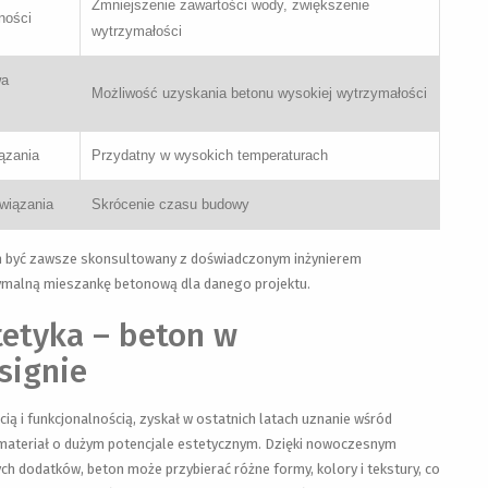
Zmniejszenie zawartości wody, zwiększenie
ności
wytrzymałości
wa
Możliwość uzyskania betonu wysokiej wytrzymałości
ązania
Przydatny w wysokich temperaturach
wiązania
Skrócenie czasu budowy
 być zawsze skonsultowany z doświadczonym inżynierem
ymalną mieszankę betonową dla danego projektu.
stetyka – beton w
signie
ą i funkcjonalnością, zyskał w ostatnich latach uznanie wśród
 materiał o dużym potencjale estetycznym. Dzięki nowoczesnym
h dodatków, beton może przybierać różne formy, kolory i tekstury, co