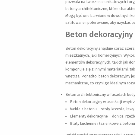
pozwala na tworzenie unikatowych i ory
betony architektoniczne, które charakt
Mogą być one barwione w dowolnych kol
szlifowane i polerowane, aby uzyskać p
Beton dekoracyjny 
Beton dekoracyjny znajduje coraz szer
mieszkalnych, jak i komercyjnych. Wykor
elementów dekoracyjnych, takich jak don
komponuje się z innymi materiałami, tak
wnętrza. Ponadto, beton dekoracyjny je
mechaniczne, co czyni go idealnym roz
Beton architektoniczny w fasadach bud
Beton dekoracyjny w aranżacji wnętrz
Meble z betonu – stoły, krzesła, ławy.
Elementy dekoracyjne – donice, rzeźby
Blaty kuchenne i łazienkowe z betonu