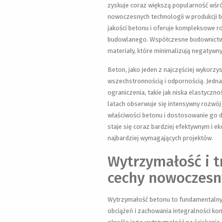
zyskuje coraz większą popularność wśr
nowoczesnych technologii w produkcji 
jakości betonu i oferuje kompleksowe 
budowlanego. Współczesne budownictwo
materiały, które minimalizują negatywn
Beton, jako jeden z najczęściej wykorz
wszechstronnością i odpornością. Jedn
ograniczenia, takie jak niska elastyczno
latach obserwuje się intensywny rozwój
właściwości betonu i dostosowanie go 
staje się coraz bardziej efektywnym i 
najbardziej wymagających projektów.
Wytrzymałość i t
cechy nowoczesn
Wytrzymałość betonu to fundamentalny 
obciążeń i zachowania integralności kons