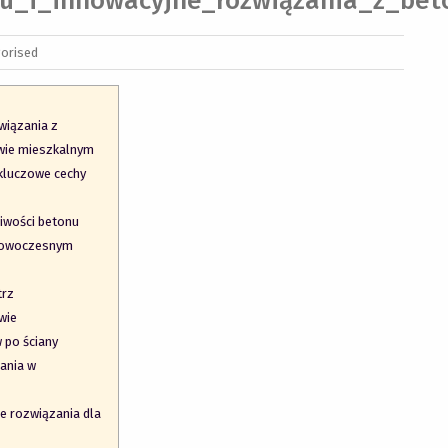
nu_i_innowacyjne_rozwiązania_z_b
orised
wiązania z
wie mieszkalnym
 kluczowe cechy
iwości betonu
 nowoczesnym
trz
wie
po ściany
ania w
 rozwiązania dla