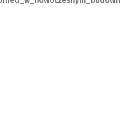
etonred_w_nowoczesnym_budown