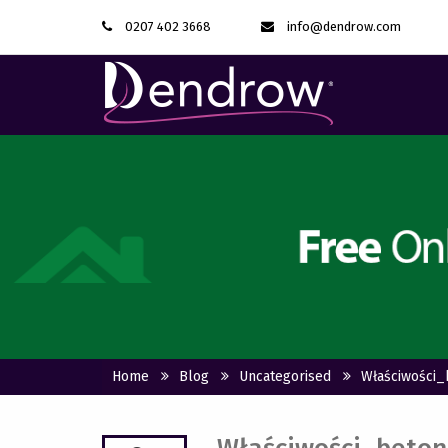
0207 402 3668
info@dendrow.com
Home
Blog
Uncategorised
Właściwości