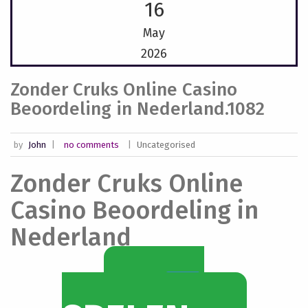
16
May
2026
Zonder Cruks Online Casino
Beoordeling in Nederland.1082
by
John
|
no comments
|
Uncategorised
Zonder Cruks Online
Casino Beoordeling in
Nederland