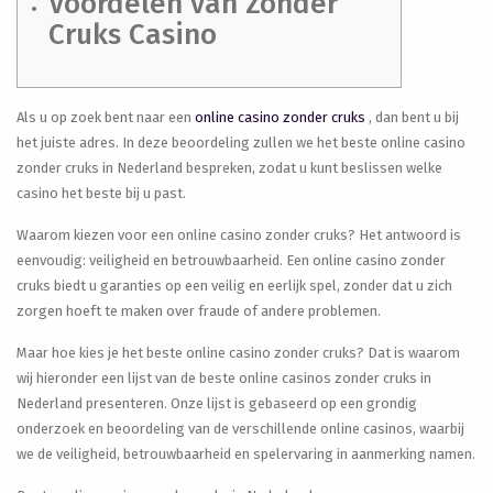
Voordelen van Zonder
Cruks Casino
Als u op zoek bent naar een
online casino zonder cruks
, dan bent u bij
het juiste adres. In deze beoordeling zullen we het beste online casino
zonder cruks in Nederland bespreken, zodat u kunt beslissen welke
casino het beste bij u past.
Waarom kiezen voor een online casino zonder cruks? Het antwoord is
eenvoudig: veiligheid en betrouwbaarheid. Een online casino zonder
cruks biedt u garanties op een veilig en eerlijk spel, zonder dat u zich
zorgen hoeft te maken over fraude of andere problemen.
Maar hoe kies je het beste online casino zonder cruks? Dat is waarom
wij hieronder een lijst van de beste online casinos zonder cruks in
Nederland presenteren. Onze lijst is gebaseerd op een grondig
onderzoek en beoordeling van de verschillende online casinos, waarbij
we de veiligheid, betrouwbaarheid en spelervaring in aanmerking namen.