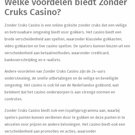
Welke voordelen biedt Zonder
Cruks Casino?
Zonder Cruks Casino is een online goksite zonder cruks dat een veilige
en betrouwbare omgeving biedt voor gokkers. Het casino biedt een
brede verscheidenheid aan spellen, waaronder klassieke gokkasten,
video gokkasten en live casino spellen. De spelers kunnen kiezen uit een
verscheidenheid aan betaalmethoden, waaronder creditcard,
bankoverschrijding en e-wallets.
Andere voordelen van Zonder Cruks Casino zijn de 24-uurs
ondersteuning, de snelle uitbetalingen en de veilige en beveiligde
omgeving. Het casino is ook lid van de Nederlandse gokbond, wat
betekent dat het casino onderworpen is aan strenge normen en
controles.
Zonder Cruks Casino biedt ook een loyaltyprogramma aan, waarbij
spelers punten kunnen verdienen door te gokken en deze punten in te
wisselen voor prijzen en andere beloningen. Het casino biedt ook een
verscheidenheid aan promoties en acties, waaronder